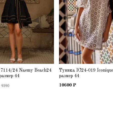
 7114/24 Naemy Beach24
Туника IC24-019 Iconiqu
размер 44
размер 44
10600
₽
9390