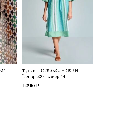
e24
Туника IC26-053-GREEN
IC25-0
Iconique26 размер 44
Туник
12200
₽
7210
₽