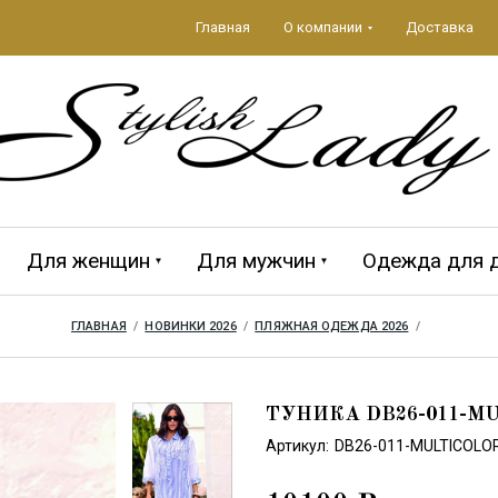
Главная
О компании
Доставка
Для женщин
Для мужчин
Одежда для 
ГЛАВНАЯ
  /  
НОВИНКИ 2026
  /  
ПЛЯЖНАЯ ОДЕЖДА 2026
  /  
да 2026
ЕЖДА
Аксессуары 2026
ПЛЯЖНЫЕ
MAGISTRAL
Мужская кол
CROOL
АКСЕССУАРЫ
ТУНИКА DB26-011-MU
Артикул:
DB26-011-MULTICOLO