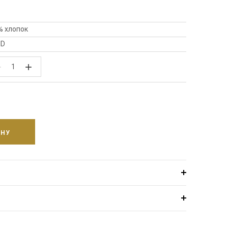
% хлопок
ID
−
+
ИНУ