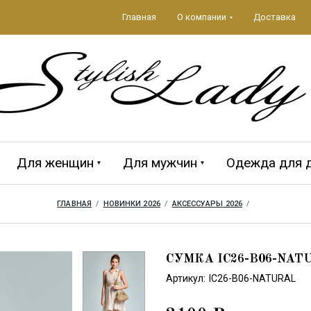
Главная
О компании
Доставка
Для женщин
Для мужчин
Одежда для 
ГЛАВНАЯ
  /  
НОВИНКИ 2026
  /  
АКСЕССУАРЫ 2026
  /  
да 2026
ЕЖДА
Аксессуары 2026
ПЛЯЖНЫЕ
MAGISTRAL
Мужская кол
CROOL
АКСЕССУАРЫ
СУМКА IC26-B06-NAT
Артикул:
IC26-B06-NATURAL