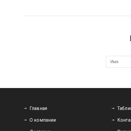
Главная
Табли
О компании
Конта