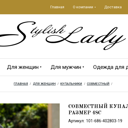
Главная
О компании
Доставка
Для женщин
Для мужчин
Одежда для 
ГЛАВНАЯ
  /  
ДЛЯ ЖЕНЩИН
  /  
КУПАЛЬНИКИ
  /  
СОВМЕСТНЫЙ
  /  
да 2026
ЕЖДА
Аксессуары 2026
ПЛЯЖНЫЕ
MAGISTRAL
Мужская кол
CROOL
АКСЕССУАРЫ
СОВМЕСТНЫЙ КУПАЛЬ
РАЗМЕР 48C
Артикул:
101-686-402803-19