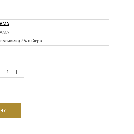
HAMA
HAMA
 полиамид 8% лайкра
−
+
ИНУ