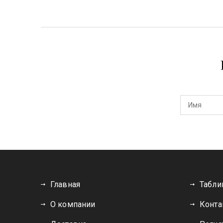
Главная
Табли
О компании
Конта