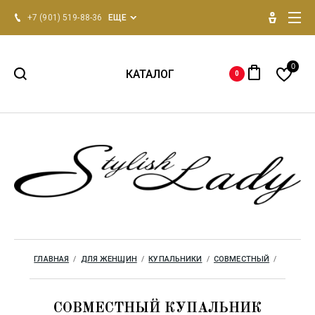
+7 (901) 519-88-36
ЕЩЕ
0
КАТАЛОГ
0
НОВИНКИ 2026
Для женщин
Для мужчин
Одежда для дома
ГЛАВНАЯ
  /  
ДЛЯ ЖЕНЩИН
  /  
КУПАЛЬНИКИ
  /  
СОВМЕСТНЫЙ
  /  
Бренды
СОВМЕСТНЫЙ КУПАЛЬНИК