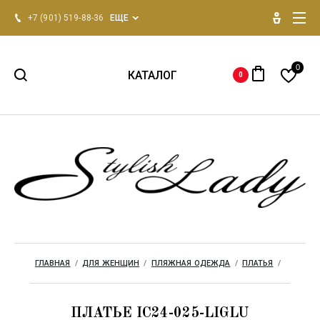
+7 (901) 519-88-36
ЕЩЕ
0
КАТАЛОГ
0
НОВИНКИ 2026
Для женщин
Для мужчин
Одежда для дома
ГЛАВНАЯ
  /  
ДЛЯ ЖЕНЩИН
  /  
ПЛЯЖНАЯ ОДЕЖДА
  /  
ПЛАТЬЯ
  /  
Бренды
ПЛАТЬЕ IC24-025-LIGLU