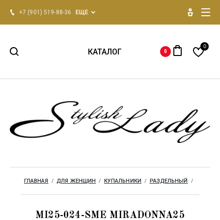
+7 (901) 519-88-36
ЕЩЕ
0
КАТАЛОГ
0
НОВИНКИ 2026
Для женщин
Для мужчин
Одежда для дома
ГЛАВНАЯ
  /  
ДЛЯ ЖЕНЩИН
  /  
КУПАЛЬНИКИ
  /  
РАЗДЕЛЬНЫЙ
  /  
Бренды
MI25-024-SME MIRADONNA25