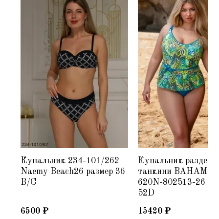
Купальник 234-101/262
Купальник раздель
Naemy Beach26 размер 36
танкини BAHAMA 
B/C
620N-802513-26 ра
52D
6500
₽
15420
₽