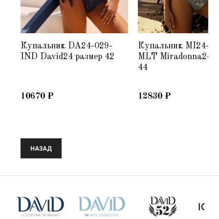
4
Купальник DA24-029-
Купальник MI24-03
36
IND David24 размер 42
MLT Miradonna24 р
44
10670
₽
12830
₽
НАЗАД