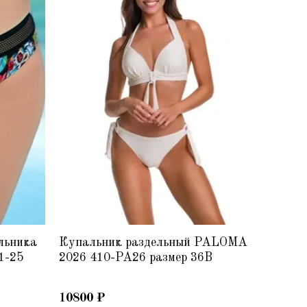
льника
Купальник раздельный PALOMA
Плавки
1-25
2026 410-PA26 размер 36B
BAHAMA
размер
10800
₽
6100
₽