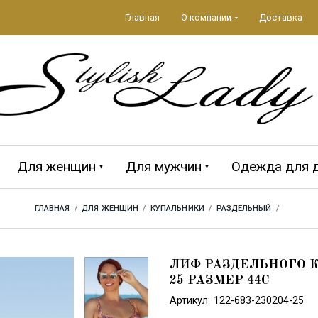
Главная
О компании
Доставка
Для женщин
Для мужчин
Одежда для 
ГЛАВНАЯ
  /  
ДЛЯ ЖЕНЩИН
  /  
КУПАЛЬНИКИ
  /  
РАЗДЕЛЬНЫЙ
  /  
да 2026
ЕЖДА
Аксессуары 2026
ПЛЯЖНЫЕ
MAGISTRAL
Мужская кол
CROOL
АКСЕССУАРЫ
ЛИФ РАЗДЕЛЬНОГО К
25 РАЗМЕР 44C
Артикул:
122-683-230204-25