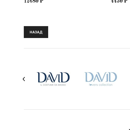
12680
₽
4430
₽
НАЗАД