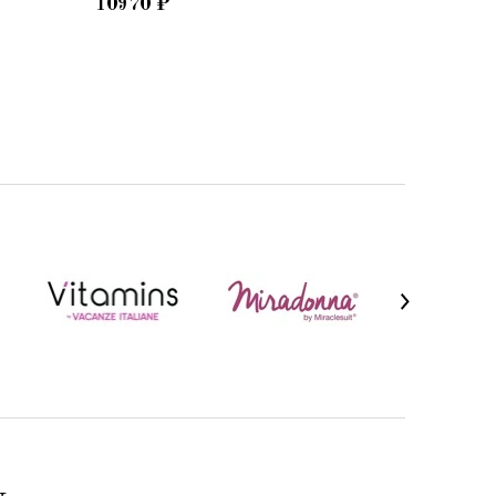
10970
₽
10460