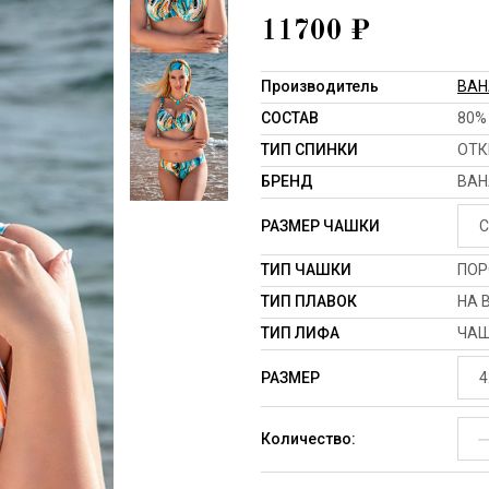
11700
₽
Производитель
BA
СОСТАВ
80%
ТИП СПИНКИ
ОТК
БРЕНД
BA
РАЗМЕР ЧАШКИ
C
ТИП ЧАШКИ
ПОР
ТИП ПЛАВОК
НА 
ТИП ЛИФА
ЧАШ
РАЗМЕР
4
Количество: