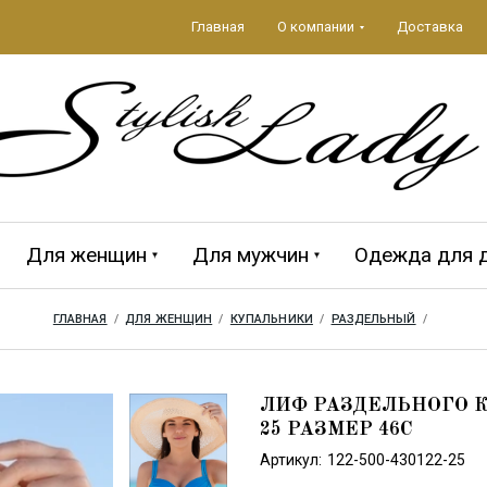
Главная
О компании
Доставка
Для женщин
Для мужчин
Одежда для 
ГЛАВНАЯ
  /  
ДЛЯ ЖЕНЩИН
  /  
КУПАЛЬНИКИ
  /  
РАЗДЕЛЬНЫЙ
  /  
да 2026
ЕЖДА
Аксессуары 2026
ПЛЯЖНЫЕ
MAGISTRAL
Мужская кол
CROOL
АКСЕССУАРЫ
ЛИФ РАЗДЕЛЬНОГО К
25 РАЗМЕР 46C
Артикул:
122-500-430122-25