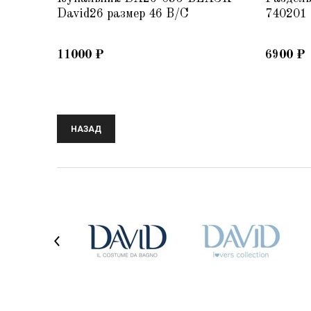
David26 размер 46 B/C
740201
11000
₽
6900
₽
НАЗАД