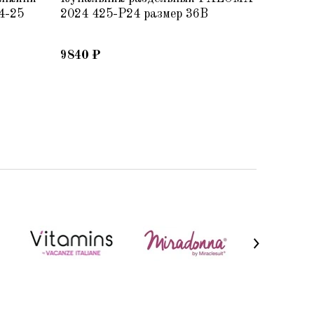
4-25
2024 425-P24 размер 36B
Beach2
9840
₽
6500
₽