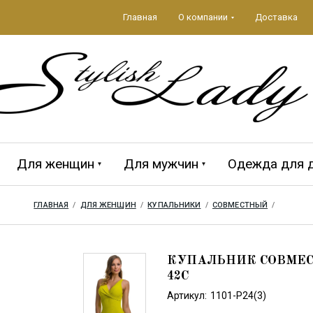
Главная
О компании
Доставка
Для женщин
Для мужчин
Одежда для 
ГЛАВНАЯ
  /  
ДЛЯ ЖЕНЩИН
  /  
КУПАЛЬНИКИ
  /  
СОВМЕСТНЫЙ
  /  
да 2026
ЕЖДА
Аксессуары 2026
ПЛЯЖНЫЕ
MAGISTRAL
Мужская кол
CROOL
АКСЕССУАРЫ
КУПАЛЬНИК СОВМЕСТ
42C
Артикул:
1101-P24(3)