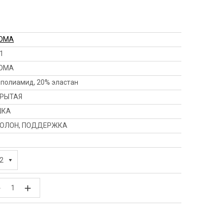
OMA
1
OMA
 полиамид, 20% эластан
РЫТАЯ
ШКА
ОЛОН, ПОДДЕРЖКА
2
−
+