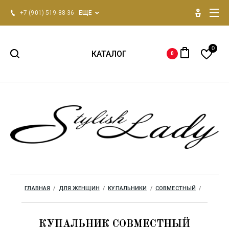
+7 (901) 519-88-36
ЕЩЕ
0
КАТАЛОГ
0
НОВИНКИ 2026
Для женщин
Для мужчин
Одежда для дома
ГЛАВНАЯ
  /  
ДЛЯ ЖЕНЩИН
  /  
КУПАЛЬНИКИ
  /  
СОВМЕСТНЫЙ
  /  
Бренды
КУПАЛЬНИК СОВМЕСТНЫЙ