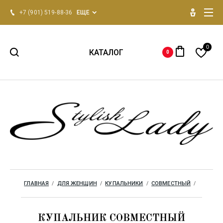
+7 (901) 519-88-36
ЕЩЕ
0
КАТАЛОГ
0
НОВИНКИ 2026
Для женщин
Для мужчин
Одежда для дома
ГЛАВНАЯ
  /  
ДЛЯ ЖЕНЩИН
  /  
КУПАЛЬНИКИ
  /  
СОВМЕСТНЫЙ
  /  
Бренды
КУПАЛЬНИК СОВМЕСТНЫЙ