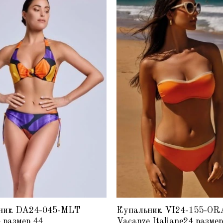
ник DA24-045-MLT
Купальник VI24-155-O
 размер 44
Vacanze Italiane24 размер