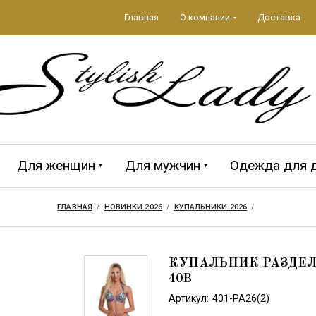
Главная
О компании
Доставка
Для женщин
Для мужчин
Одежда для 
ГЛАВНАЯ
  /  
НОВИНКИ 2026
  /  
КУПАЛЬНИКИ 2026
  /  
да 2026
ЕЖДА
Аксессуары 2026
ПЛЯЖНЫЕ
MAGISTRAL
Мужская кол
CROOL
АКСЕССУАРЫ
КУПАЛЬНИК РАЗДЕЛЬ
40B
Артикул:
401-PA26(2)