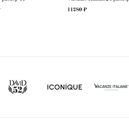
₽
11280
₽