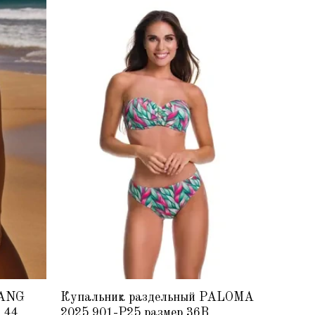
RANG
Купальник раздельный PALOMA
Купал
 44
2025 901-P25 размер 36B
David2