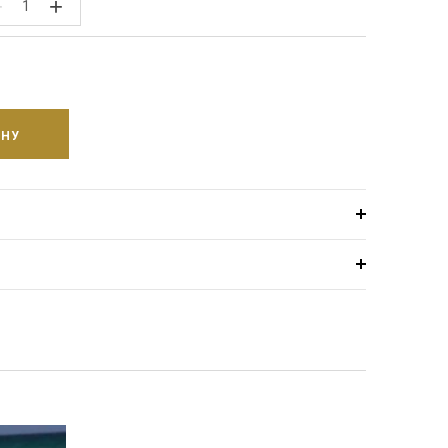
−
+
ИНУ