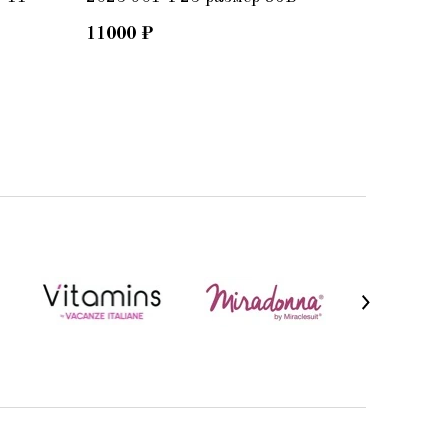
11000
₽
11100