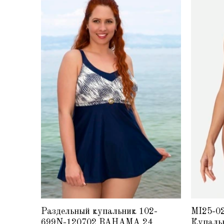
Раздельный купальник 102-
MI25-0
699N-120702 BAHAMA 24
Купаль