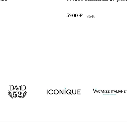
₽
5900
₽
8540