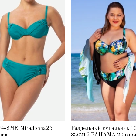
24-SME Miradonna25
Раздельный купальник 1
ник
830215 BAHAMA 20 разм