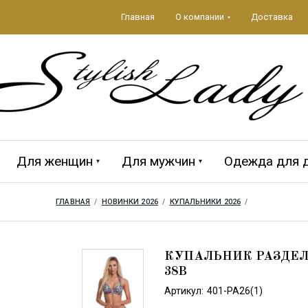
Главная
О компании
Доставка
Для женщин
Для мужчин
Одежда для 
ГЛАВНАЯ
  /  
НОВИНКИ 2026
  /  
КУПАЛЬНИКИ 2026
  /  
да 2026
ЕЖДА
Аксессуары 2026
ПЛЯЖНЫЕ
MAGISTRAL
Мужская кол
CROOL
АКСЕССУАРЫ
КУПАЛЬНИК РАЗДЕЛЬ
38B
Артикул:
401-PA26(1)