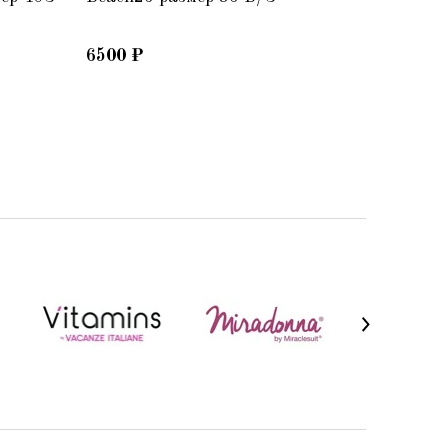
6500
₽
8880
₽