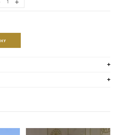
−
+
ИНУ