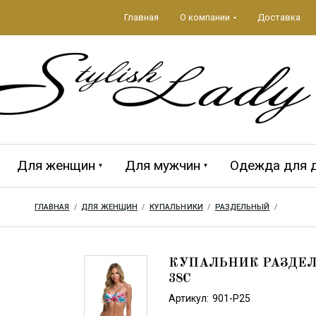
Главная
О компании
Доставка
Для женщин
Для мужчин
Одежда для 
ГЛАВНАЯ
  /  
ДЛЯ ЖЕНЩИН
  /  
КУПАЛЬНИКИ
  /  
РАЗДЕЛЬНЫЙ
  /  
да 2026
ЕЖДА
Аксессуары 2026
ПЛЯЖНЫЕ
MAGISTRAL
Мужская кол
CROOL
АКСЕССУАРЫ
КУПАЛЬНИК РАЗДЕЛЬ
38C
Артикул:
901-P25