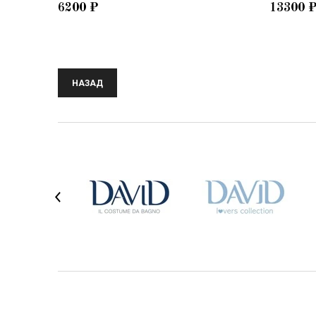
6200
₽
13300
НАЗАД