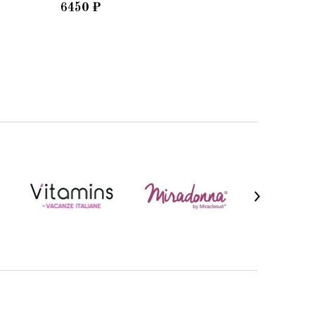
6450
₽
11130