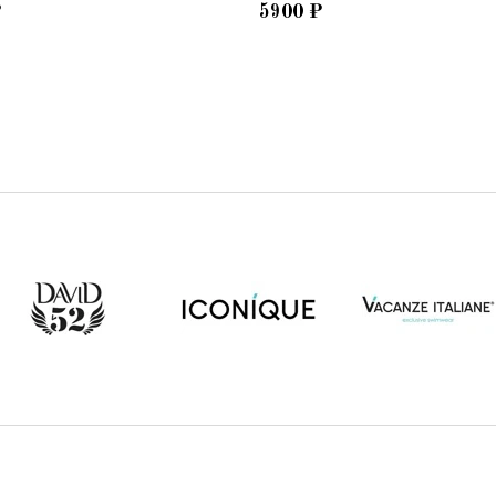
₽
5900
₽