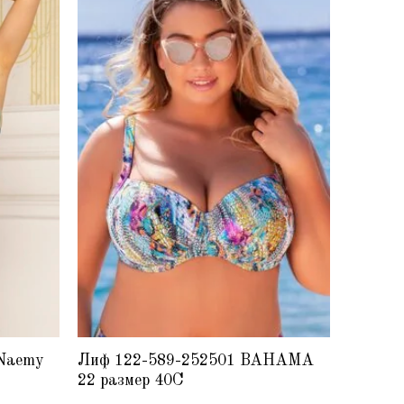
 Naemy
Лиф 122-589-252501 BAHAMA
Купаль
22 размер 40C
2025 4