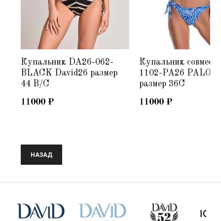
Купальник DA26-062-
Купальник совмест
BLACK David26 размер
1102-PA26 PALOM
44 B/C
размер 36C
11000
₽
11000
₽
НАЗАД