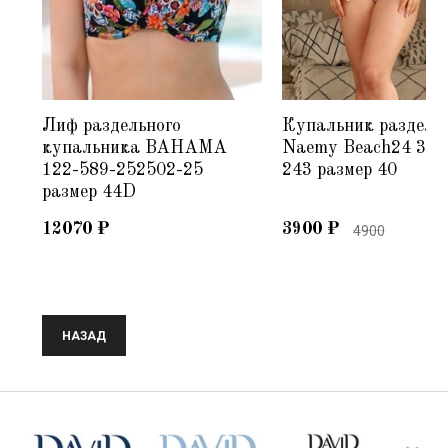
Лиф раздельного
Купальник раздель
купальника BAHAMA
Naemy Beach24 335
122-589-252502-25
243 размер 40
размер 44D
12070
₽
3900
₽
4900
НАЗАД