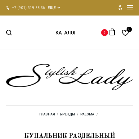
+7 (901) 519-88-36
ЕЩЕ
0
КАТАЛОГ
0
НОВИНКИ 2026
Для женщин
Для мужчин
Одежда для дома
ГЛАВНАЯ
  /  
БРЕНДЫ
  /  
PALOMA
  /  
Бренды
КУПАЛЬНИК РАЗДЕЛЬНЫЙ