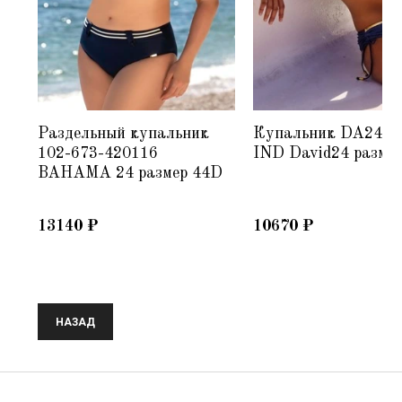
Раздельный купальник
Купальник DA24-0
ер
102-673-420116
IND David24 размер
BAHAMA 24 размер 44D
13140
₽
10670
₽
НАЗАД