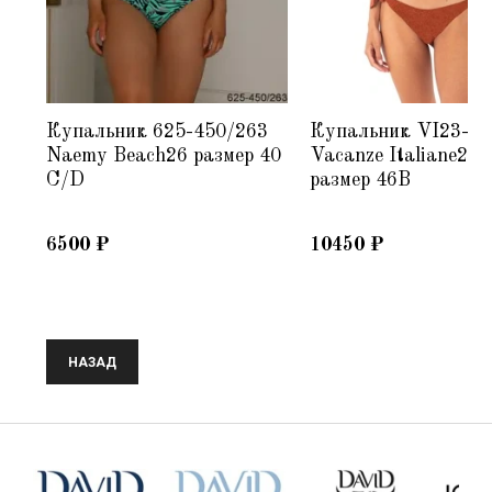
Купальник 625-450/263
Купальник VI23-13
5-
Naemy Beach26 размер 40
Vacanze Italiane23
C/D
размер 46B
6500
₽
10450
₽
НАЗАД