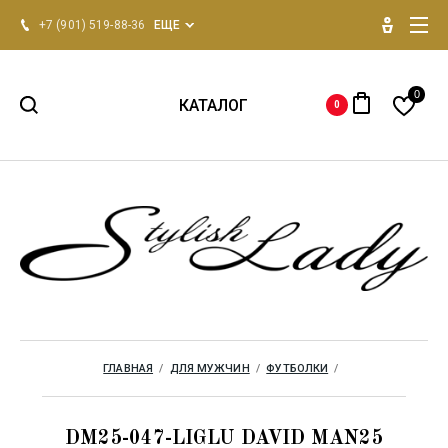
+7 (901) 519-88-36
ЕЩЕ
0
КАТАЛОГ
0
НОВИНКИ 2026
Для женщин
Для мужчин
Одежда для дома
ГЛАВНАЯ
  /  
ДЛЯ МУЖЧИН
  /  
ФУТБОЛКИ
  /  
Бренды
DM25-047-LIGLU DAVID MAN25