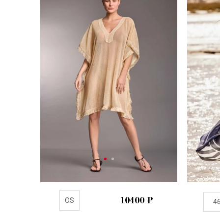
OS
10400
₽
4