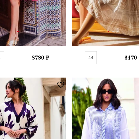
4
8780
₽
44
6470