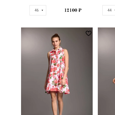
46
12100
₽
44