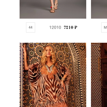
12010
44
7210
₽
M