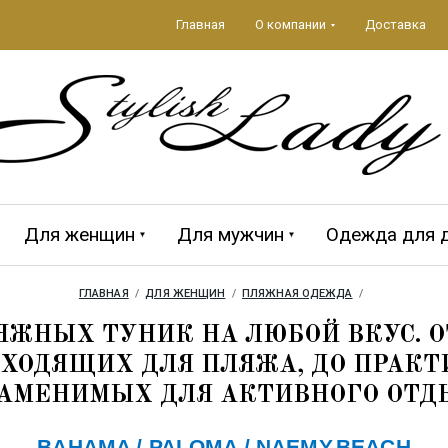
Главная
О компании
Доставка
Для женщин
Для мужчин
Одежда для 
ГЛАВНАЯ
  /  
ДЛЯ ЖЕНЩИН
  /  
ПЛЯЖНАЯ ОДЕЖДА
  /  
да 2026
ЕЖДА
Аксессуары 2026
ПЛЯЖНЫЕ
MAGISTRAL
Мужская кол
CROOL
АКСЕССУАРЫ
ЖНЫХ ТУНИК НА ЛЮБОЙ ВКУС. 
ДХОДЯЩИХ ДЛЯ ПЛЯЖА, ДО ПРАК
АМЕНИМЫХ ДЛЯ АКТИВНОГО ОТД
BAHAMA /
PALOMA /
NAEMY
BEACH