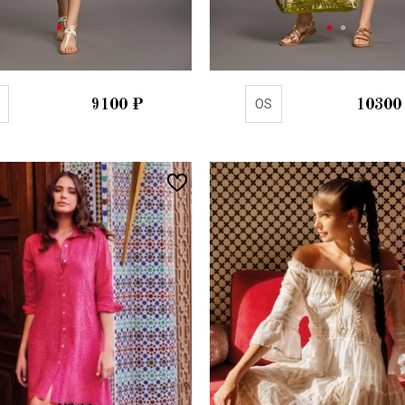
9100
₽
OS
10300