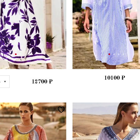
10100
₽
4
12700
₽