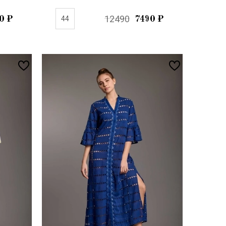
12490
0
₽
44
7490
₽