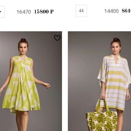
14400
44
864
16470
15800
₽