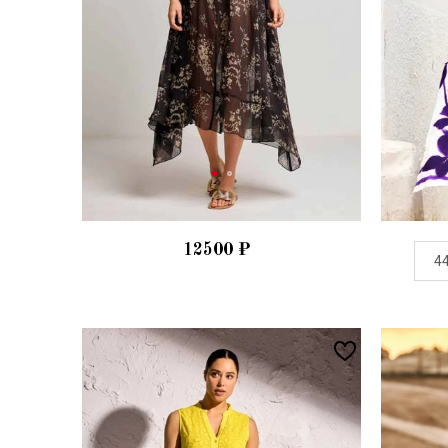
12500
₽
4