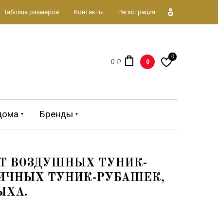
Таблица размеров
Контакты
Регистрация
0
0 ₽
0
дома
Бренды
лекция 2026
BAHAMA
ОТ ВОЗДУШНЫХ ТУНИК-
ТИЧНЫХ ТУНИК-РУБАШЕК,
ЫХА.