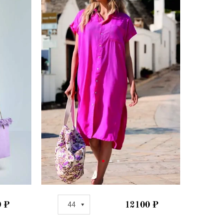
0
₽
44
12100
₽