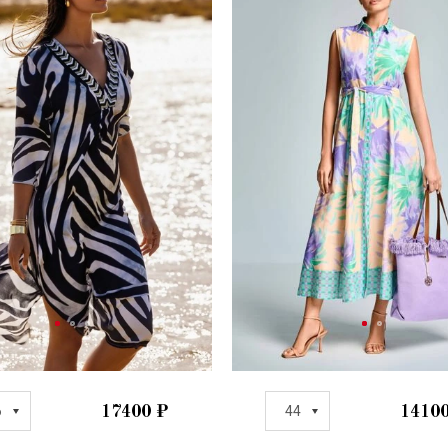
6
17400
₽
44
1410