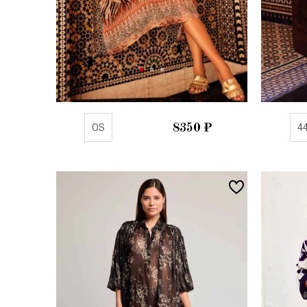
OS
8350
₽
4